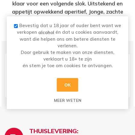
klaar voor een volgende slok. Uitstekend en
appetijt opwekkend aperitief, Jonge, zachte
kazen, oesters, gebakken witte vis en kreeft
Bevestig dat u 18 jaar of ouder bent want we
Belle vue.
verkopen
én dat u cookies aanvaardt,
alcohol
want die helpen ons om betere diensten te
verlenen.
PRODUCT SPECIFICATIES
Door gebruik te maken van onze diensten,
Kleur
Wit
verklaart u 18+ te zijn
én stem je toe om cookies te ontvangen.
Land
Frankrijk
Druivensoort
Sauvignon Blanc
Regio
Loire
OK
Volume
0,75 l
MEER WETEN
THUISLEVERING: