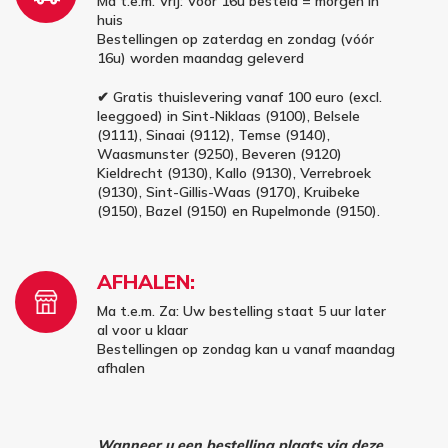
Ma t.e.m. Vrij: Vóór 16u besteld = morgen in
huis
Bestellingen op zaterdag en zondag (vóór
16u) worden maandag geleverd
✔ Gratis thuislevering vanaf 100 euro (excl.
leeggoed) in Sint-Niklaas (9100), Belsele
(9111), Sinaai (9112), Temse (9140),
Waasmunster (9250), Beveren (9120)
Kieldrecht (9130), Kallo (9130), Verrebroek
(9130), Sint-Gillis-Waas (9170), Kruibeke
(9150), Bazel (9150) en Rupelmonde (9150).
AFHALEN:
Ma t.e.m. Za: Uw bestelling staat 5 uur later
al voor u klaar
Bestellingen op zondag kan u vanaf maandag
afhalen
Wanneer u een bestelling plaats via deze