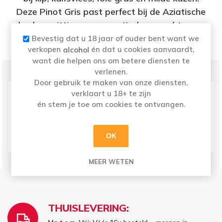
Deze Pinot Gris past perfect bij de Aziatische
keuken, pittige en aromatische gerechten en
paté.
Bevestig dat u 18 jaar of ouder bent want we
verkopen
én dat u cookies aanvaardt,
alcohol
want die helpen ons om betere diensten te
PRODUCT SPECIFICATIES
verlenen.
Door gebruik te maken van onze diensten,
Kleur
Wit
verklaart u 18+ te zijn
Land
Frankrijk
én stem je toe om cookies te ontvangen.
Druivensoort
Pinot Gris
Regio
Elzas
OK
Volume
0,75 l
MEER WETEN
THUISLEVERING: