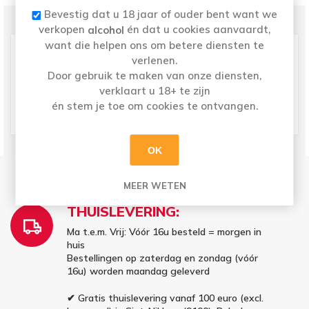
Bevestig dat u 18 jaar of ouder bent want we
PRODUCT SPECIFICATIES
verkopen
én dat u cookies aanvaardt,
alcohol
Kleur
Wit
want die helpen ons om betere diensten te
verlenen.
Land
Frankrijk
Door gebruik te maken van onze diensten,
Druivensoort
Chardonnay
verklaart u 18+ te zijn
Volume
0,75 l
én stem je toe om cookies te ontvangen.
Jaartal
2018
OK
MEER WETEN
THUISLEVERING:
Ma t.e.m. Vrij: Vóór 16u besteld = morgen in
huis
Bestellingen op zaterdag en zondag (vóór
16u) worden maandag geleverd
✔ Gratis thuislevering vanaf 100 euro (excl.