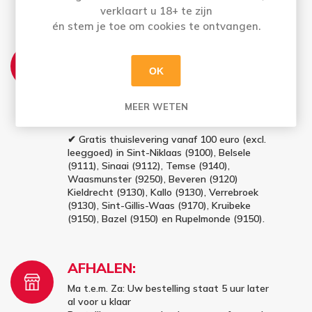
verklaart u 18+ te zijn
én stem je toe om cookies te ontvangen.
THUISLEVERING:
OK
Ma t.e.m. Vrij: Vóór 16u besteld = morgen in
huis
Bestellingen op zaterdag en zondag (vóór
MEER WETEN
16u) worden maandag geleverd
✔ Gratis thuislevering vanaf 100 euro (excl.
leeggoed) in Sint-Niklaas (9100), Belsele
(9111), Sinaai (9112), Temse (9140),
Waasmunster (9250), Beveren (9120)
Kieldrecht (9130), Kallo (9130), Verrebroek
(9130), Sint-Gillis-Waas (9170), Kruibeke
(9150), Bazel (9150) en Rupelmonde (9150).
AFHALEN:
Ma t.e.m. Za: Uw bestelling staat 5 uur later
al voor u klaar