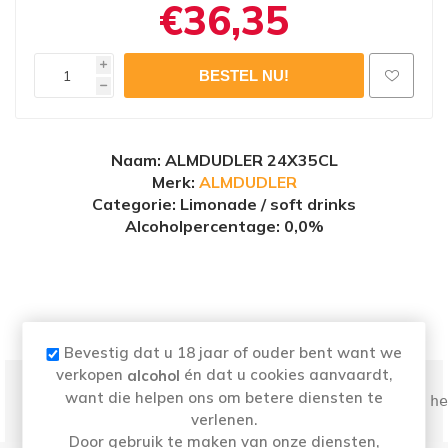
€36,35
i
h
Naam
: ALMDUDLER 24X35CL
Merk:
ALMDUDLER
Categorie: Limonade / soft drinks
Alcoholpercentage
: 0,0%
MEER INFO
Bevestig dat u 18 jaar of ouder bent want we
verkopen
én dat u cookies aanvaardt,
alcohol
want die helpen ons om betere diensten te
De iconische herbruikbare fles van Almdudler he
verlenen.
Door gebruik te maken van onze diensten,