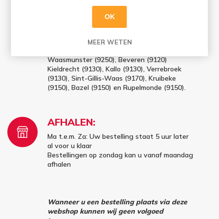
Bestellingen op zaterdag en zondag (vóór
16u) worden maandag geleverd
OK
✔ Gratis thuislevering vanaf 100 euro (excl.
leeggoed) in Sint-Niklaas (9100), Belsele
MEER WETEN
(9111), Sinaai (9112), Temse (9140),
Waasmunster (9250), Beveren (9120)
Kieldrecht (9130), Kallo (9130), Verrebroek
(9130), Sint-Gillis-Waas (9170), Kruibeke
(9150), Bazel (9150) en Rupelmonde (9150).
AFHALEN:
Ma t.e.m. Za: Uw bestelling staat 5 uur later
al voor u klaar
Bestellingen op zondag kan u vanaf maandag
afhalen
Wanneer u een bestelling plaats via deze
webshop kunnen wij geen volgoed