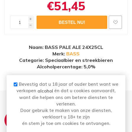
€51,45
i
h
Naam
: BASS PALE ALE 24X25CL
Merk:
BASS
Categorie: Speciaalbier en streekbieren
Alcoholpercentage
: 5,0%
Bevestig dat u 18 jaar of ouder bent want we
verkopen
én dat u cookies aanvaardt,
alcohol
want die helpen ons om betere diensten te
verlenen.
Door gebruik te maken van onze diensten,
THUISLEVERING:
verklaart u 18+ te zijn
Ma t.e.m. Vrij: Vóór 16u besteld = morgen in
én stem je toe om cookies te ontvangen.
huis