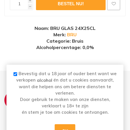
i
h
Naam
: BRU GLAS 24X25CL
Merk:
BRU
Categorie: Bruis
Alcoholpercentage
: 0,0%
Bevestig dat u 18 jaar of ouder bent want we
verkopen
én dat u cookies aanvaardt,
alcohol
want die helpen ons om betere diensten te
verlenen.
THUISLEVERING:
Door gebruik te maken van onze diensten,
Ma t.e.m. Vrij: Vóór 16u besteld = morgen in
verklaart u 18+ te zijn
huis
én stem je toe om cookies te ontvangen.
Bestellingen op zaterdag en zondag (vóór
16u) worden maandag geleverd