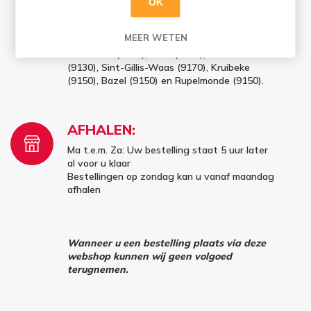
✔ Gratis thuislevering vanaf 100 euro (excl.
OK
leeggoed) in Sint-Niklaas (9100), Belsele
(9111), Sinaai (9112), Temse (9140),
MEER WETEN
Waasmunster (9250), Beveren (9120)
Kieldrecht (9130), Kallo (9130), Verrebroek
(9130), Sint-Gillis-Waas (9170), Kruibeke
(9150), Bazel (9150) en Rupelmonde (9150).
AFHALEN:
Ma t.e.m. Za: Uw bestelling staat 5 uur later
al voor u klaar
Bestellingen op zondag kan u vanaf maandag
afhalen
Wanneer u een bestelling plaats via deze
webshop kunnen wij geen volgoed
terugnemen.