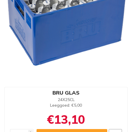
BRU GLAS
24X25CL
Leeggoed
: €5,00
€13,10