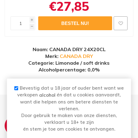
€27,85
i
h
Naam
: CANADA DRY 24X20CL
Merk:
CANADA DRY
Categorie: Limonade / soft drinks
Alcoholpercentage
: 0,0%
Bevestig dat u 18 jaar of ouder bent want we
verkopen
én dat u cookies aanvaardt,
alcohol
want die helpen ons om betere diensten te
verlenen.
Door gebruik te maken van onze diensten,
THUISLEVERING:
verklaart u 18+ te zijn
Ma t.e.m. Vrij: Vóór 16u besteld = morgen in
én stem je toe om cookies te ontvangen.
huis