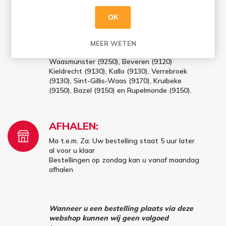
Bestellingen op zaterdag en zondag (vóór
16u) worden maandag geleverd
OK
✔ Gratis thuislevering vanaf 100 euro (excl.
leeggoed) in Sint-Niklaas (9100), Belsele
MEER WETEN
(9111), Sinaai (9112), Temse (9140),
Waasmunster (9250), Beveren (9120)
Kieldrecht (9130), Kallo (9130), Verrebroek
(9130), Sint-Gillis-Waas (9170), Kruibeke
(9150), Bazel (9150) en Rupelmonde (9150).
AFHALEN:
Ma t.e.m. Za: Uw bestelling staat 5 uur later
al voor u klaar
Bestellingen op zondag kan u vanaf maandag
afhalen
Wanneer u een bestelling plaats via deze
webshop kunnen wij geen volgoed