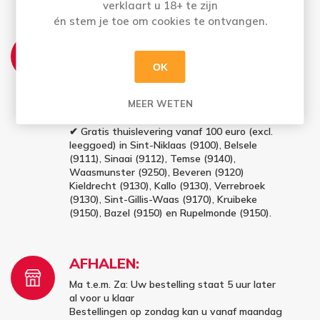
verklaart u 18+ te zijn
én stem je toe om cookies te ontvangen.
THUISLEVERING:
Ma t.e.m. Vrij: Vóór 16u besteld = morgen in
OK
huis
Bestellingen op zaterdag en zondag (vóór
16u) worden maandag geleverd
MEER WETEN
✔ Gratis thuislevering vanaf 100 euro (excl.
leeggoed) in Sint-Niklaas (9100), Belsele
(9111), Sinaai (9112), Temse (9140),
Waasmunster (9250), Beveren (9120)
Kieldrecht (9130), Kallo (9130), Verrebroek
(9130), Sint-Gillis-Waas (9170), Kruibeke
(9150), Bazel (9150) en Rupelmonde (9150).
AFHALEN:
Ma t.e.m. Za: Uw bestelling staat 5 uur later
al voor u klaar
Bestellingen op zondag kan u vanaf maandag