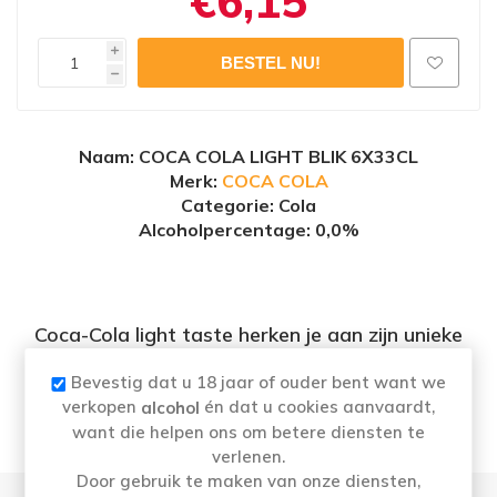
€6,15
i
h
Naam
: COCA COLA LIGHT BLIK 6X33CL
Merk:
COCA COLA
Categorie: Cola
Alcoholpercentage
: 0,0%
Coca-Cola light taste herken je aan zijn unieke
smaak. De ultieme verfrissing zonder suiker en
Bevestig dat u 18 jaar of ouder bent want we
zonder calorieën. Drink of serveer Coca Cola
verkopen
én dat u cookies aanvaardt,
alcohol
light taste ijskoud, want zo is hij het lekkerst.
want die helpen ons om betere diensten te
verlenen.
Door gebruik te maken van onze diensten,