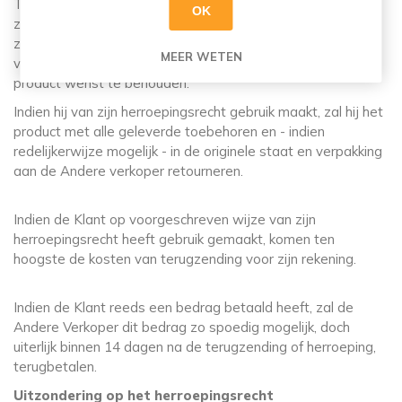
Tijdens deze termijn van 14 (veertien) dagen zal de Klant
OK
zorgvuldig omgaan met het product en de verpakking. Hij
zal het product slechts in die mate uitpakken of gebruiken
MEER WETEN
voor zover dat nodig is om te kunnen beoordelen of hij het
product wenst te behouden.
Indien hij van zijn herroepingsrecht gebruik maakt, zal hij het
product met alle geleverde toebehoren en - indien
redelijkerwijze mogelijk - in de originele staat en verpakking
aan de Andere verkoper retourneren.
Indien de Klant op voorgeschreven wijze van zijn
herroepingsrecht heeft gebruik gemaakt, komen ten
hoogste de kosten van terugzending voor zijn rekening.
Indien de Klant reeds een bedrag betaald heeft, zal de
Andere Verkoper dit bedrag zo spoedig mogelijk, doch
uiterlijk binnen 14 dagen na de terugzending of herroeping,
terugbetalen.
Uitzondering op het herroepingsrecht