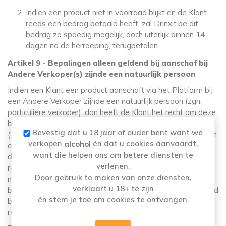
Indien een product niet in voorraad blijkt en de Klant
reeds een bedrag betaald heeft, zal Drinxit.be dit
bedrag zo spoedig mogelijk, doch uiterlijk binnen 14
dagen na de herroeping, terugbetalen.
Artikel 9 - Bepalingen alleen geldend bij aanschaf bij
Andere Verkoper(s) zijnde een natuurlijk persoon
Indien een Klant een product aanschaft via het Platform bij
een Andere Verkoper zijnde een natuurlijk persoon (zgn.
particuliere verkoper), dan heeft de Klant het recht om deze
bestelling binnen 14 (veertien) dagen te retourneren
Bevestig dat u 18 jaar of ouder bent want we
('herroepingsrecht'). Ter bevordering van de afhandeling van
verkopen
én dat u cookies aanvaardt,
alcohol
een retourzending zal de klant Drinxit.be, voorafgaand aan
want die helpen ons om betere diensten te
de retourzending en binnen 14 (veertien) dagen, van de
verlenen.
retourzending op de hoogte stellen door een mail te sturen
Door gebruik te maken van onze diensten,
naar info@districo.net. De Klant spant zich in het artikel
verklaart u 18+ te zijn
binnen 24 uur nadat de Klant de retourzending heeft gemeld
én stem je toe om cookies te ontvangen.
bij Drinxit.be, aan de desbetreffende Andere Verkoper te
retourneren.