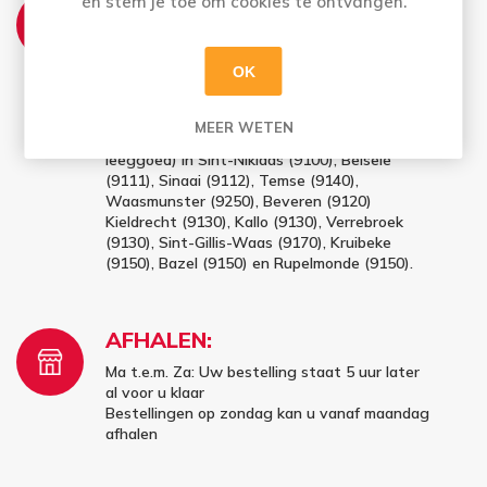
THUISLEVERING:
én stem je toe om cookies te ontvangen.
Ma t.e.m. Vrij: Vóór 16u besteld = morgen in
huis
OK
Bestellingen op zaterdag en zondag (vóór
16u) worden maandag geleverd
MEER WETEN
✔ Gratis thuislevering vanaf 100 euro (excl.
leeggoed) in Sint-Niklaas (9100), Belsele
(9111), Sinaai (9112), Temse (9140),
Waasmunster (9250), Beveren (9120)
Kieldrecht (9130), Kallo (9130), Verrebroek
(9130), Sint-Gillis-Waas (9170), Kruibeke
(9150), Bazel (9150) en Rupelmonde (9150).
AFHALEN:
Ma t.e.m. Za: Uw bestelling staat 5 uur later
al voor u klaar
Bestellingen op zondag kan u vanaf maandag
afhalen