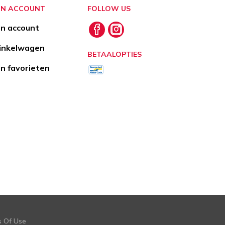
JN ACCOUNT
FOLLOW US
jn account
nkelwagen
BETAALOPTIES
jn favorieten
s Of Use