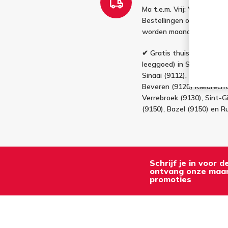
Ma t.e.m. Vrij: Vóór 16u b
Bestellingen op zaterdag
worden maandag gelever
✔ Gratis thuislevering van
leeggoed) in Sint-Niklaas 
Sinaai (9112), Temse (91
Beveren (9120) Kieldrecht 
Verrebroek (9130), Sint-Gi
(9150), Bazel (9150) en R
Schrijf je in voor 
ontvang onze maan
promoties