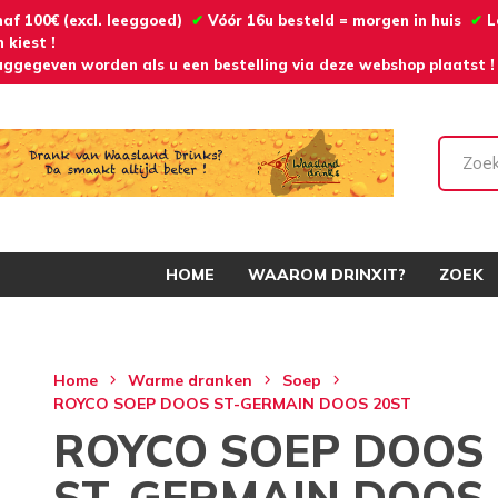
naf 100€ (excl. leeggoed)
✔
Vóór 16u besteld = morgen in huis
✔
L
 kiest !
ggegeven worden als u een bestelling via deze webshop plaatst !
HOME
WAAROM DRINXIT?
ZOEK
Home
Warme dranken
Soep
ROYCO SOEP DOOS ST-GERMAIN DOOS 20ST
ROYCO SOEP DOOS
ST-GERMAIN DOOS