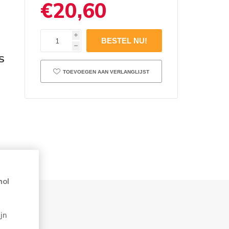
€20,60
i
h
S
TOEVOEGEN AAN VERLANGLIJST
hol
jn