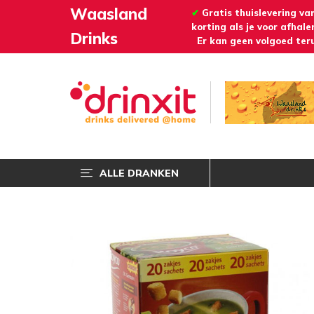
Waasland
✔
Gratis thuislevering va
korting als je voor afhalen
Drinks
Er kan geen volgoed teru
ALLE DRANKEN