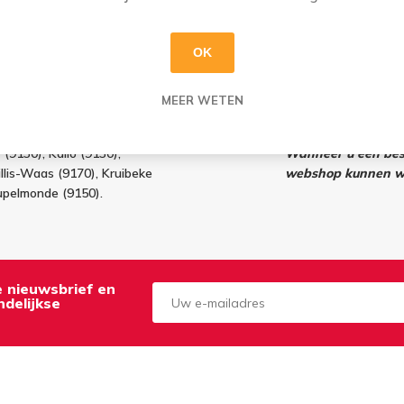
esteld = morgen in huis
Ma t.e.m. Za: Uw bes
 en zondag (vóór 16u)
u klaar
OK
d
Bestellingen op zo
afhalen
af 100 euro (excl.
MEER WETEN
(9100), Belsele (9111),
40), Waasmunster (9250),
(9130), Kallo (9130),
Wanneer u een best
llis-Waas (9170), Kruibeke
webshop kunnen wi
upelmonde (9150).
de nieuwsbrief en
delijkse
Aanmelden
Opzeggen