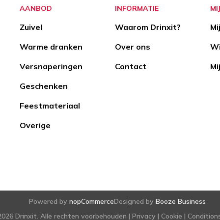
AANBOD
INFORMATIE
MI
Zuivel
Waarom Drinxit?
Mi
Warme dranken
Over ons
Wi
Versnaperingen
Contact
Mi
Geschenken
Feestmateriaal
Overige
Powered by
nopCommerce
Designed by
Booze Business
026 Drinxit. Alle rechten voorbehouden |
Privacy
|
Cookie
|
Condition