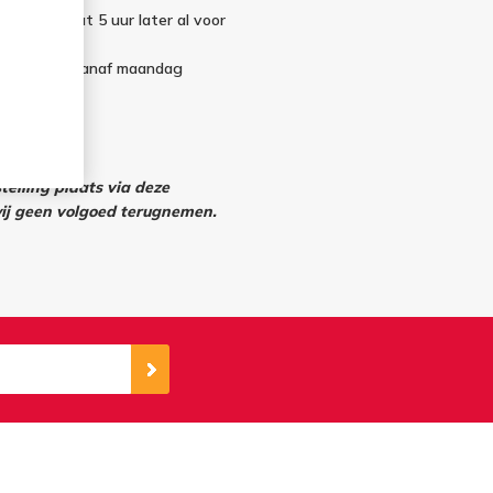
telling staat 5 uur later al voor
ndag kan u vanaf maandag
elling plaats via deze
j geen volgoed terugnemen.