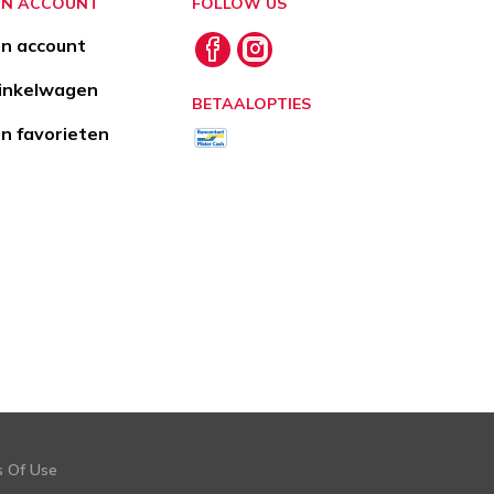
JN ACCOUNT
FOLLOW US
jn account
nkelwagen
BETAALOPTIES
jn favorieten
s Of Use