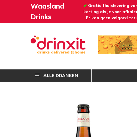
Waasland
✔
Gratis thuislevering va
korting als je voor afhalen
Drinks
Er kan geen volgoed teru
ALLE DRANKEN