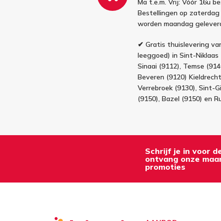
Ma t.e.m. Vrij: Vóór 16u b
Bestellingen op zaterdag
worden maandag gelever
✔ Gratis thuislevering van
leeggoed) in Sint-Niklaas 
Sinaai (9112), Temse (91
Beveren (9120) Kieldrecht 
Verrebroek (9130), Sint-Gi
(9150), Bazel (9150) en R
Schrijf je in voor 
ontvang onze maan
promoties