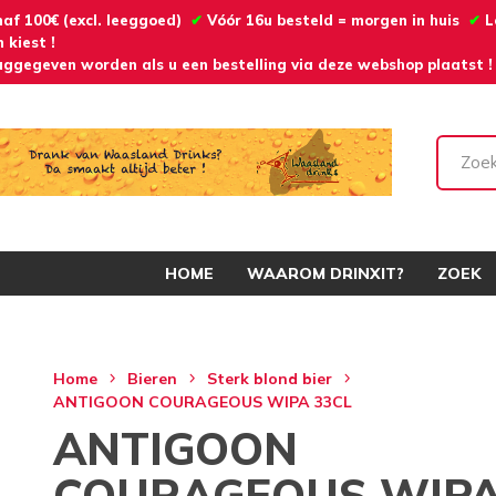
naf 100€ (excl. leeggoed)
✔
Vóór 16u besteld = morgen in huis
✔
L
 kiest !
ggegeven worden als u een bestelling via deze webshop plaatst !
HOME
WAAROM DRINXIT?
ZOEK
Home
Bieren
Sterk blond bier
ANTIGOON COURAGEOUS WIPA 33CL
ANTIGOON
COURAGEOUS WIP