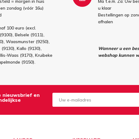
esteld = morgen in huis
Ma t.e.m. Za: Uw bes
 en zondag (vóór 16u)
u klaar
d
Bestellingen op zo
afhalen
af 100 euro (excl.
(9100), Belsele (9111),
40), Waasmunster (9250),
(9130), Kallo (9130),
Wanneer u een best
llis-Waas (9170), Kruibeke
webshop kunnen wi
upelmonde (9150).
de nieuwsbrief en
delijkse
Aanmelden
Opzeggen