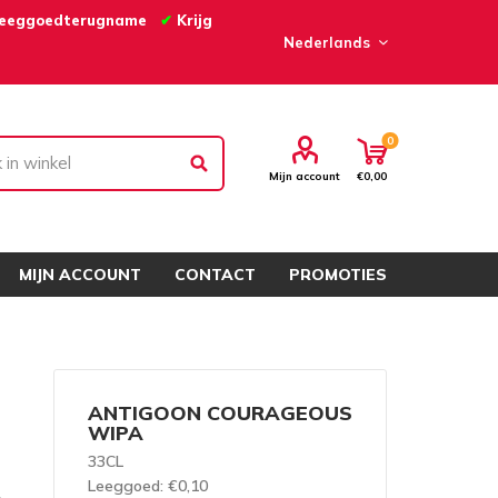
eeggoedterugname
✔
Krijg
0
Mijn account
€0,00
MIJN ACCOUNT
CONTACT
PROMOTIES
ANTIGOON COURAGEOUS
WIPA
33CL
A
Leeggoed
: €0,10