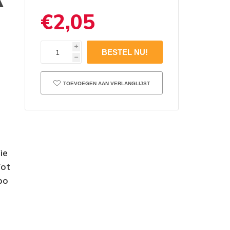
€2,05
i
h
TOEVOEGEN AAN VERLANGLIJST
ie
Tot
bo