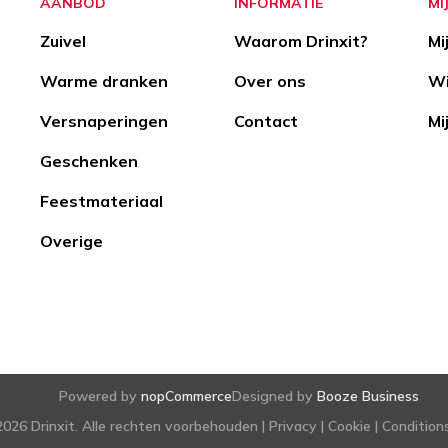
AANBOD
INFORMATIE
MI
Zuivel
Waarom Drinxit?
Mi
Warme dranken
Over ons
Wi
Versnaperingen
Contact
Mi
Geschenken
Feestmateriaal
Overige
Powered by
nopCommerce
Designed by
Booze Business
026 Drinxit. Alle rechten voorbehouden |
Privacy
|
Cookie
|
Condition