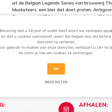
uit de Belgian Legends Series van brouwerij Th
Musketeers: een bier dat doet praten. Antigoo
Courageous WIPA is een hoppige tarwe-IPA. H
bier is licht troebel, bleekblond en heeft een
alcoholpercentage van 6%. De typische
Bevestig dat u 18 jaar of ouder bent want we verkopen
alco
volmondigheid van tarwebieren is gecombinee
én dat u cookies aanvaardt, want die helpen ons om betere
diensten te verlenen.
met een milde bitterheid van 35 IBU. Het aroma
oor gebruik te maken van onze diensten, verklaart u 18+ te zi
kruidig/hoppig door de combinatie van het
én stem je toe om cookies te ontvangen.
typische tarwe-aroma en het florale
citruskarakter van de gebruikte hoppen.
OK
MEER WETEN
G:
AFHALEN: