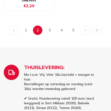
ONEWAY
€2,20
1
2
3
4
5
THUISLEVERING:
Ma t.e.m. Vrij: Vóór 16u besteld = morgen in
huis
Bestellingen op zaterdag en zondag (vóór
16u) worden maandag geleverd
✔ Gratis thuislevering vanaf 100 euro (excl.
leeggoed) in Sint-Niklaas (9100), Belsele
(9111), Sinaai (9112), Temse (9140),