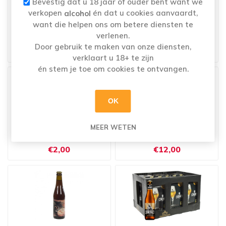
Bevestig dat u 18 jaar of ouder bent want we
verkopen
én dat u cookies aanvaardt,
alcohol
want die helpen ons om betere diensten te
verlenen.
CHIMAY ROOD 7° 6X33CL
CHIMAY TRIPEL 8° 24X33CL
Door gebruik te maken van onze diensten,
€9,90
€43,85
verklaart u 18+ te zijn
én stem je toe om cookies te ontvangen.
OK
MEER WETEN
CHIMAY TRIPEL 8° 33CL
CHIMAY TRIPEL 8° 6X33CL
€2,00
€12,00