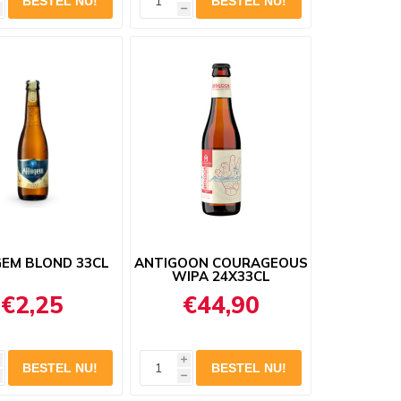
h
GEM BLOND 33CL
ANTIGOON COURAGEOUS
WIPA 24X33CL
€2,25
€44,90
i
h