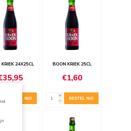
KRIEK 24X25CL
BOON KRIEK 25CL
€35,95
€1,60
i
hol
h
jn