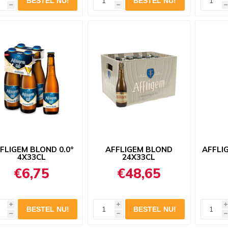
h
h
h
FLIGEM BLOND 0.0°
AFFLIGEM BLOND
AFFLI
4X33CL
24X33CL
€6,75
€48,65
i
i
i
h
h
h