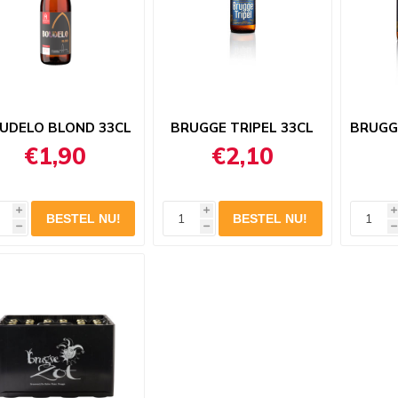
UDELO BLOND 33CL
BRUGGE TRIPEL 33CL
BRUGGE
€1,90
€2,10
i
i
i
h
h
h