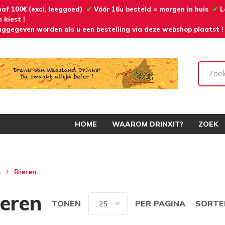
naf 100€ (excl. leeggoed)
✔
Vóór 16u besteld = morgen in huis
✔
L
 kiest !
ggegeven worden als u een bestelling via deze webshop plaatst !
HOME
WAAROM DRINXIT?
ZOEK
e
Bieren
ieren
TONEN
PER PAGINA
SORTE