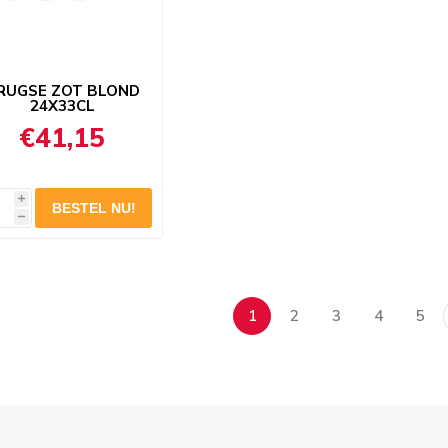
RUGSE ZOT BLOND
24X33CL
€41,15
i
h
1
2
3
4
5