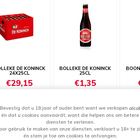
LLEKE DE KONINCK
BOLLEKE DE KONINCK
BOON 
24X25CL
25CL
€29,15
€1,35
i
i
i
Bevestig dat u 18 jaar of ouder bent want we verkopen
alco
h
h
h
én dat u cookies aanvaardt, want die helpen ons om betere
diensten te verlenen.
oor gebruik te maken van onze diensten, verklaart u 18+ te zi
én stem je toe om cookies te ontvangen.