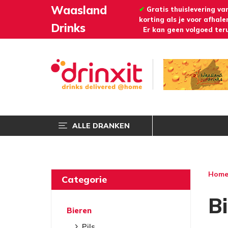
Waasland
✔
Gratis thuislevering va
korting als je voor afhalen
Drinks
Er kan geen volgoed teru
ALLE DRANKEN
Hom
Categorie
B
Bieren
Pils