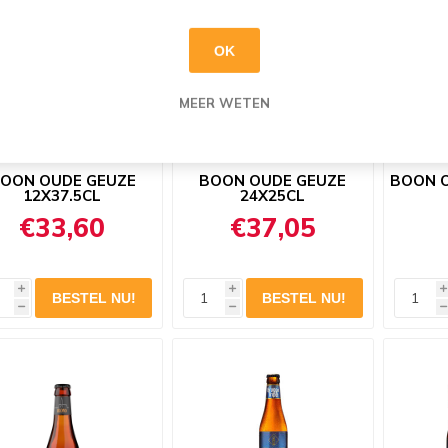
OK
MEER WETEN
OON OUDE GEUZE
BOON OUDE GEUZE
BOON O
12X37.5CL
24X25CL
€33,60
€37,05
i
i
i
h
h
h