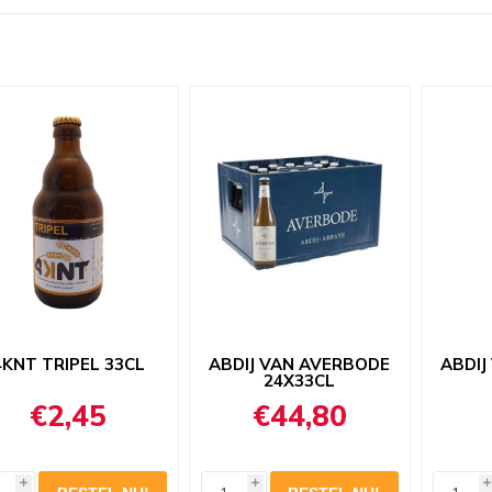
4KNT TRIPEL 33CL
ABDIJ VAN AVERBODE
ABDIJ
24X33CL
€2,45
€44,80
i
i
i