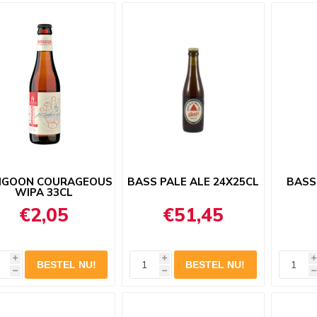
IGOON COURAGEOUS
BASS PALE ALE 24X25CL
BASS
WIPA 33CL
€2,05
€51,45
i
i
i
h
h
h