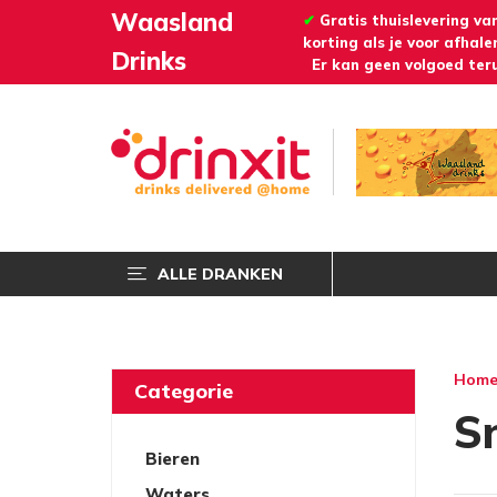
Waasland
✔
Gratis thuislevering va
korting als je voor afhalen
Drinks
Er kan geen volgoed teru
ALLE DRANKEN
Hom
Categorie
S
Bieren
Waters