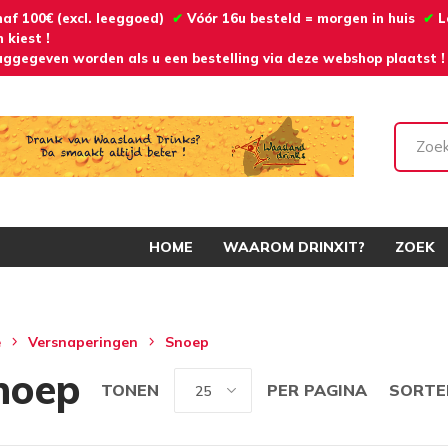
naf 100€ (excl. leeggoed)
✔
Vóór 16u besteld = morgen in huis
✔
L
 kiest !
ggegeven worden als u een bestelling via deze webshop plaatst !
HOME
WAAROM DRINXIT?
ZOEK
e
Versnaperingen
Snoep
noep
TONEN
PER PAGINA
SORTE