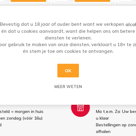
Bevestig dat u 18 jaar of ouder bent want we verkopen
alco
én dat u cookies aanvaardt, want die helpen ons om betere
diensten te verlenen.
oor gebruik te maken van onze diensten, verklaart u 18+ te zi
én stem je toe om cookies te ontvangen.
OK
MEER WETEN
G:
AFHALEN:
esteld = morgen in huis
Ma t.e.m. Za: Uw bes
 en zondag (vóór 16u)
u klaar
d
Bestellingen op zo
afhalen