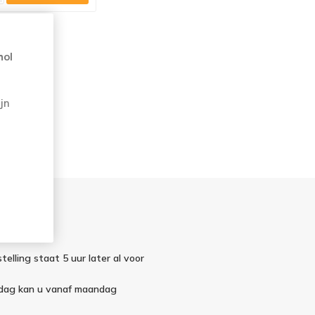
hol
jn
telling staat 5 uur later al voor
ndag kan u vanaf maandag