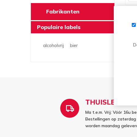
Fabrikanten
Populaire labels
D
alcoholvrij
bier
THUISLEVERIN
Ma t.e.m. Vrij: Vóór 16u b
Bestellingen op zaterdag
worden maandag gelever