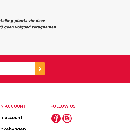
elling plaats via deze
j geen volgoed terugnemen.
JN ACCOUNT
FOLLOW US
jn account
nkelwagen