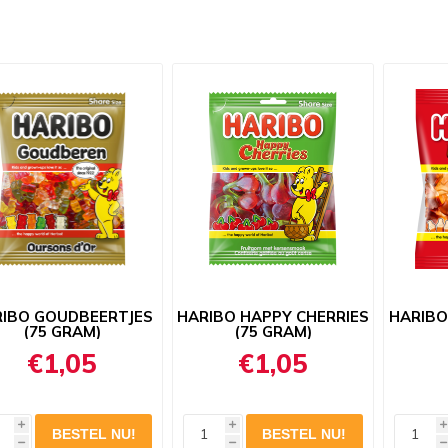
IBO GOUDBEERTJES
HARIBO HAPPY CHERRIES
HARIBO
(75 GRAM)
(75 GRAM)
€1,05
€1,05
i
i
i
h
h
h