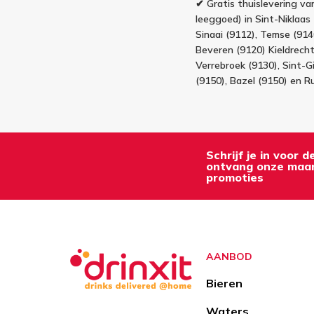
✔ Gratis thuislevering van
leeggoed) in Sint-Niklaas 
Sinaai (9112), Temse (91
Beveren (9120) Kieldrecht 
Verrebroek (9130), Sint-Gi
(9150), Bazel (9150) en R
Schrijf je in voor 
ontvang onze maan
promoties
AANBOD
Bieren
Waters