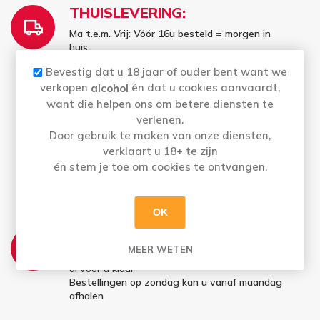
THUISLEVERING:
Ma t.e.m. Vrij: Vóór 16u besteld = morgen in
huis
Bestellingen op zaterdag en zondag (vóór
Bevestig dat u 18 jaar of ouder bent want we
16u) worden maandag geleverd
verkopen
én dat u cookies aanvaardt,
alcohol
✔ Gratis thuislevering vanaf 100 euro (excl.
want die helpen ons om betere diensten te
leeggoed) in Sint-Niklaas (9100), Belsele
verlenen.
(9111), Sinaai (9112), Temse (9140),
Door gebruik te maken van onze diensten,
Waasmunster (9250), Beveren (9120)
verklaart u 18+ te zijn
Kieldrecht (9130), Kallo (9130), Verrebroek
én stem je toe om cookies te ontvangen.
(9130), Sint-Gillis-Waas (9170), Kruibeke
(9150), Bazel (9150) en Rupelmonde (9150).
OK
AFHALEN:
MEER WETEN
Ma t.e.m. Za: Uw bestelling staat 5 uur later
al voor u klaar
Bestellingen op zondag kan u vanaf maandag
afhalen