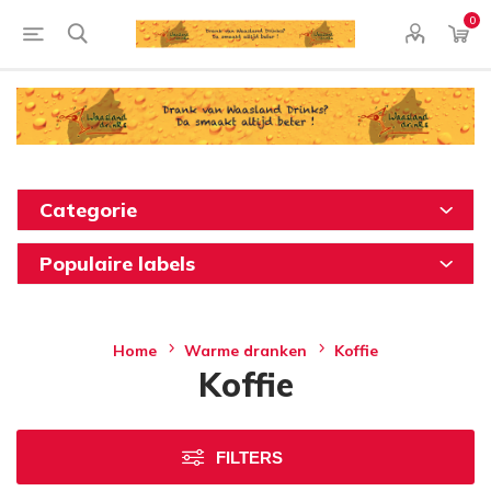
0
Categorie
Populaire labels
Home
Warme dranken
Koffie
Koffie
FILTERS