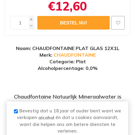
€12,60
i
h
Naam
: CHAUDFONTAINE PLAT GLAS 12X1L
Merk:
CHAUDFONTAINE
Categorie: Plat
Alcoholpercentage
: 0,0%
Chaudfontaine Natuurlijk Mineraalwater is
uniek in zijn soort. Dit hoogwaardige water
Bevestig dat u 18 jaar of ouder bent want we
ontspringt aan de voet van de Ardennen en
verkopen
én dat u cookies aanvaardt,
alcohol
wordt 60 jaar lang door de natuur gefiltered.
want die helpen ons om betere diensten te
Aanbevolen voor babyvoeding.
verlenen.