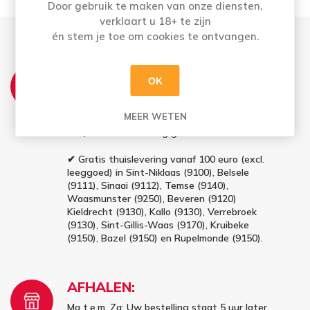
Door gebruik te maken van onze diensten,
verklaart u 18+ te zijn
én stem je toe om cookies te ontvangen.
THUISLEVERING:
OK
Ma t.e.m. Vrij: Vóór 16u besteld = morgen in
huis
MEER WETEN
Bestellingen op zaterdag en zondag (vóór
16u) worden maandag geleverd
✔ Gratis thuislevering vanaf 100 euro (excl.
leeggoed) in Sint-Niklaas (9100), Belsele
(9111), Sinaai (9112), Temse (9140),
Waasmunster (9250), Beveren (9120)
Kieldrecht (9130), Kallo (9130), Verrebroek
(9130), Sint-Gillis-Waas (9170), Kruibeke
(9150), Bazel (9150) en Rupelmonde (9150).
AFHALEN:
Ma t.e.m. Za: Uw bestelling staat 5 uur later