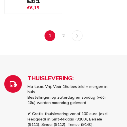
6x33CL
€6,15
1
2
THUISLEVERING:
Ma t.e.m. Vrij: Vóór 16u besteld = morgen in
huis
Bestellingen op zaterdag en zondag (vóór
16u) worden maandag geleverd
✔ Gratis thuislevering vanaf 100 euro (excl.
leeggoed) in Sint-Niklaas (9100), Belsele
(9111), Sinaai (9112), Temse (9140),