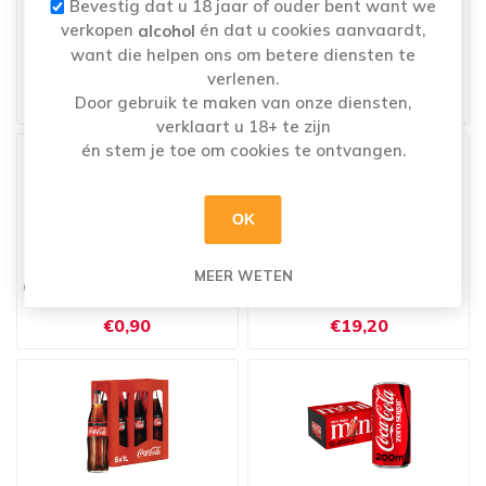
Bevestig dat u 18 jaar of ouder bent want we
verkopen
én dat u cookies aanvaardt,
alcohol
want die helpen ons om betere diensten te
verlenen.
COCA COLA PET 8X25CL
COCA COLA ZERO 1L GLAS
€9,90
€3,00
Door gebruik te maken van onze diensten,
verklaart u 18+ te zijn
én stem je toe om cookies te ontvangen.
OK
MEER WETEN
COCA COLA ZERO 20CL GLAS
COCA COLA ZERO 24X20CL
GLAS
€0,90
€19,20