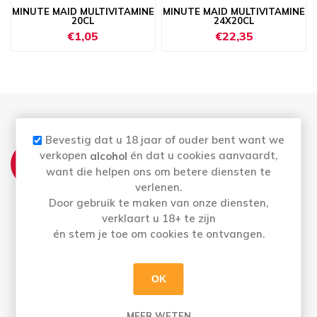
MINUTE MAID MULTIVITAMINE
MINUTE MAID MULTIVITAMINE
20CL
24X20CL
€1,05
€22,35
Bevestig dat u 18 jaar of ouder bent want we
THUISLEVERING:
verkopen
én dat u cookies aanvaardt,
alcohol
Ma t.e.m. Vrij: Vóór 16u besteld = morgen in
want die helpen ons om betere diensten te
huis
verlenen.
Bestellingen op zaterdag en zondag (vóór
Door gebruik te maken van onze diensten,
16u) worden maandag geleverd
verklaart u 18+ te zijn
én stem je toe om cookies te ontvangen.
✔ Gratis thuislevering vanaf 100 euro (excl.
leeggoed) in Sint-Niklaas (9100), Belsele
(9111), Sinaai (9112), Temse (9140),
Waasmunster (9250), Beveren (9120)
OK
Kieldrecht (9130), Kallo (9130), Verrebroek
(9130), Sint-Gillis-Waas (9170), Kruibeke
MEER WETEN