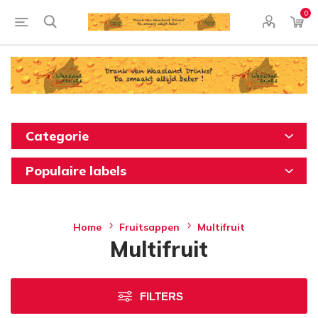
0
Categorie
Populaire labels
Home
Fruitsappen
Multifruit
Multifruit
FILTERS