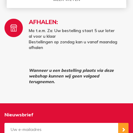
(9150), Bazel (9150) en Rupelmonde (9150).
AFHALEN:
Ma t.e.m. Za: Uw bestelling staat 5 uur later
al voor u klaar
Bestellingen op zondag kan u vanaf maandag
afhalen
Wanneer u een bestelling plaats via deze
webshop kunnen wij geen volgoed
terugnemen.
Nieuwsbrief