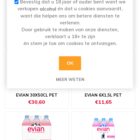
Bevestig dat u 18 jaar of ouder bent want we
verkopen
én dat u cookies aanvaardt,
alcohol
want die helpen ons om betere diensten te
verlenen.
Door gebruik te maken van onze diensten,
CRISTALINE PLAT 6X1,5L
EVIAN 12X1L GLAS
verklaart u 18+ te zijn
€4,60
€14,20
én stem je toe om cookies te ontvangen.
OK
MEER WETEN
EVIAN 30X50CL PET
EVIAN 6X1,5L PET
€30,60
€11,65