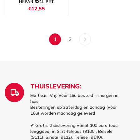
HEPAR 6X1L PET
€12,55
1
2
THUISLEVERING:
Ma t.e.m. Vrij: Vóór 16u besteld = morgen in
huis
Bestellingen op zaterdag en zondag (vóór
16u) worden maandag geleverd
✔ Gratis thuislevering vanaf 100 euro (excl.
leeggoed) in Sint-Niklaas (9100), Belsele
(9111), Sinaai (9112), Temse (9140),