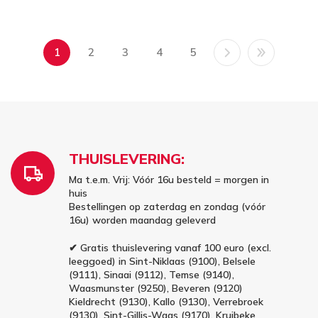
1
2
3
4
5
THUISLEVERING:
Ma t.e.m. Vrij: Vóór 16u besteld = morgen in
huis
Bestellingen op zaterdag en zondag (vóór
16u) worden maandag geleverd
✔ Gratis thuislevering vanaf 100 euro (excl.
leeggoed) in Sint-Niklaas (9100), Belsele
(9111), Sinaai (9112), Temse (9140),
Waasmunster (9250), Beveren (9120)
Kieldrecht (9130), Kallo (9130), Verrebroek
(9130), Sint-Gillis-Waas (9170), Kruibeke