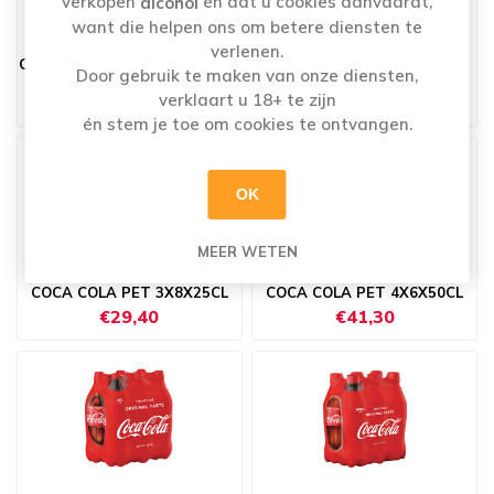
verkopen
én dat u cookies aanvaardt,
alcohol
want die helpen ons om betere diensten te
verlenen.
COCA COLA LIGHT PET 6X1,5L
COCA COLA MINI BLIK
Door gebruik te maken van onze diensten,
6X4X20CL
verklaart u 18+ te zijn
€21,45
€11,40
én stem je toe om cookies te ontvangen.
OK
MEER WETEN
COCA COLA PET 3X8X25CL
COCA COLA PET 4X6X50CL
€29,40
€41,30