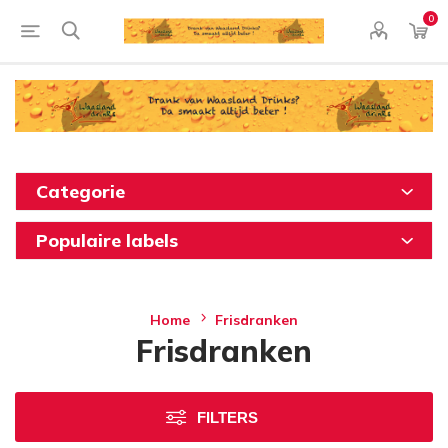
0
Categorie
Populaire labels
Home
Frisdranken
Frisdranken
FILTERS